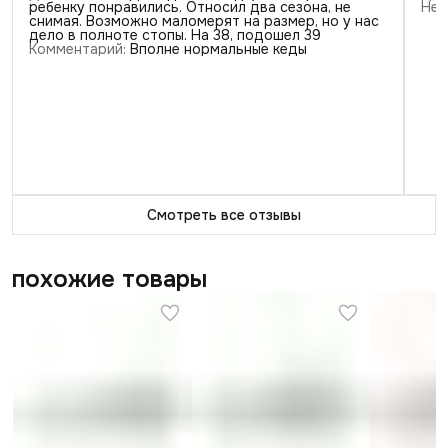
ребенку понравились. Относил два сезона, не
Нед
снимая. Возможно маломерят на размер, но у нас
1
звезда
0
дело в полноте стопы. На 38, подошел 39
Комментарий
:
Вполне нормальные кеды
Смотреть все отзывы
похожие товары