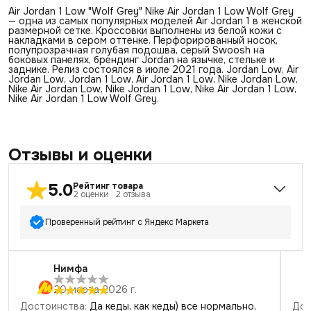
Air Jordan 1 Low "Wolf Grey" Nike Air Jordan 1 Low Wolf Grey
— одна из самых популярных моделей Air Jordan 1 в женской
размерной сетке. Кроссовки выполнены из белой кожи с
накладками в сером оттенке. Перфорированный носок,
полупрозрачная голубая подошва, серый Swoosh на
боковых панелях, брендинг Jordan на язычке, стельке и
заднике. Релиз состоялся в июле 2021 года. Jordan Low, Air
Jordan Low, Jordan 1 Low, Air Jordan 1 Low, Nike Jordan Low,
Nike Air Jordan Low, Nike Jordan 1 Low, Nike Air Jordan 1 Low,
Nike Air Jordan 1 Low Wolf Grey.
Отзывы и оценки
5.0
Рейтинг товара
2
оценки
·
2
отзыва
Проверенный рейтинг с Яндекс Маркета
5
звёзд
2
Нимфа
4
звезды
0
20 марта 2026 г.
3
звезды
0
Достоинства
:
Да кеды, как кеды) все нормально,
Дос
2
звезды
0