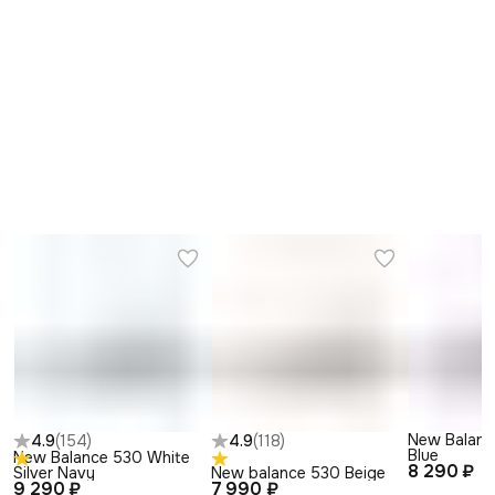
New Balanc
4.9
(
154
)
4.9
(
118
)
Blue
New Balance 530 White
8 290 ₽
Silver Navy
New balance 530 Beige
9 290 ₽
7 990 ₽