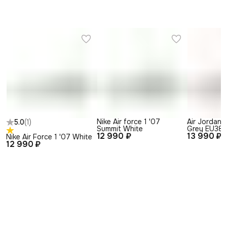
Nike Air force 1 '07
Air Jordan 
5.0
(
1
)
Summit White
Grey EU38
12 990 ₽
13 990 ₽
Nike Air Force 1 '07 White
12 990 ₽