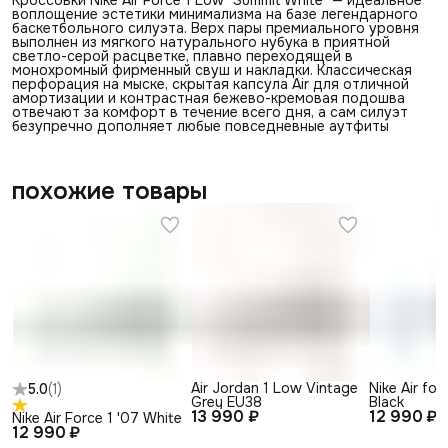
воплощение эстетики минимализма на базе легендарного
баскетбольного силуэта. Верх пары премиального уровня
выполнен из мягкого натурального нубука в приятной
светло-серой расцветке, плавно переходящей в
монохромный фирменный свуш и накладки. Классическая
перфорация на мыске, скрытая капсула Air для отличной
амортизации и контрастная бежево-кремовая подошва
отвечают за комфорт в течение всего дня, а сам силуэт
безупречно дополняет любые повседневные аутфиты
похожие товары
Air Jordan 1 Low Vintage
Nike Air for
5.0
(
1
)
Grey EU38
Black
13 990 ₽
12 990 ₽
Nike Air Force 1 '07 White
12 990 ₽