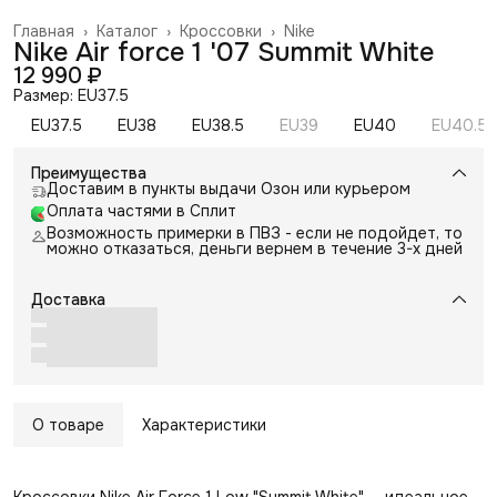
Главная
›
Каталог
›
Кроссовки
›
Nike
Nike Air force 1 '07 Summit White
12 990 ₽
Размер: EU37.5
EU37.5
EU38
EU38.5
EU39
EU40
EU40.5
Преимущества
Доставим в пункты выдачи Озон или курьером
Оплата частями в Сплит
Возможность примерки в ПВЗ - если не подойдет, то
можно отказаться, деньги вернем в течение 3-х дней
Доставка
О товаре
Характеристики
Кроссовки Nike Air Force 1 Low "Summit White" — идеальное