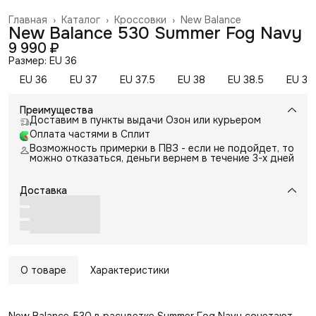
Главная
›
Каталог
›
Кроссовки
›
New Balance
New Balance 530 Summer Fog Navy
9 990 ₽
Размер: EU 36
EU 36
EU 37
EU 37.5
EU 38
EU 38.5
EU 39
Преимущества
Доставим в пункты выдачи Озон или курьером
Оплата частями в Сплит
Возможность примерки в ПВЗ - если не подойдет, то
можно отказаться, деньги вернем в течение 3-х дней
Доставка
О товаре
Характеристики
New Balance 530 в расцветке Summer Fog Navy сочетают